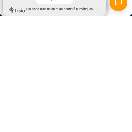
Voir les préférences
Ouvert du lundi au vendredi
de 9h00 à 12h00 et de 13h30 à 17h00
02 33 87 84 00
Presqu'île Habitat, membre de Vivre et Habiter en
Normandie
www.vh-normandie.fr
ACCESSIBILITÉ
ESPACE RECRUTEMENT
LIENS UTILES
PLAN DU SITE