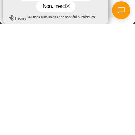
50101 Cherbourg-En-Cotentin
Voir les préférences
Contactez-nous
Ouvert du lundi au vendredi
de 9h00 à 12h00 et de 13h30 à 17h00
02 33 87 84 00
Presqu'île Habitat, membre de Vivre et Habiter en
Normandie
www.vh-normandie.fr