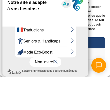
Pour offrir les meilleures expériences, nous utilisons des
technologies telles que les cookies pour stocker et/ou accéder
aux informations des appareils. Le fait de consentir à ces
technologies nous permettra de traiter des données telles que le
comportement de navigation ou les ID uniques sur ce site. Le fait
de ne pas consentir ou de retirer son consentement peut avoir
un effet négatif sur certaines caractéristiques et fonctions.
Accepter
Refuser
Voir les préférences
Info pratique • 3 juillet 2026
PRESQU’ÎLE HABITAT S’ENGAGE POUR
VOTRE POUVOIR D’ACHAT !
Dans le cadre de son dispositif d’accompagnement
social, Presqu’île Habitat vous offre l’accès à Klaro, la