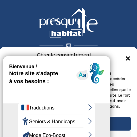
Gérer le consentement
aux cookies
1 rue de Nancy - CS 30122
Pour offrir les meilleures expériences, nous utilisons des
50101 Cherbourg-En-Cotentin
technologies telles que les cookies pour stocker et/ou accéder
aux informations des appareils. Le fait de consentir à ces
technologies nous permettra de traiter des données telles que le
Contactez-nous
comportement de navigation ou les ID uniques sur ce site. Le fait
de ne pas consentir ou de retirer son consentement peut avoir
un effet négatif sur certaines caractéristiques et fonctions.
Accepter
Ouvert du lundi au vendredi
de 9h00 à 12h00 et de 13h30 à 17h00