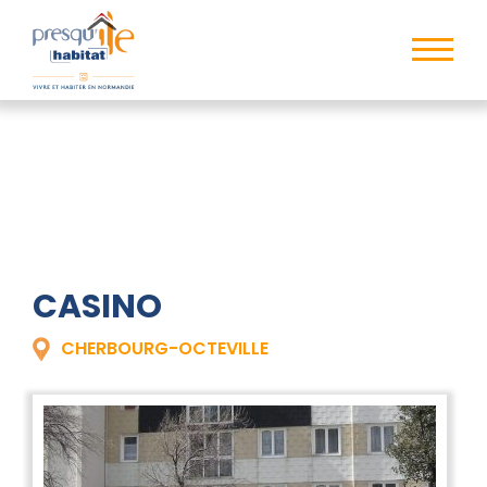
CASINO
CHERBOURG-OCTEVILLE