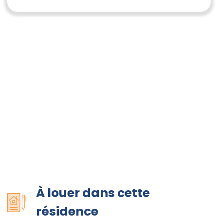
À louer dans cette
résidence