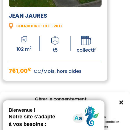
JEAN JAURES
CHERBOURG-OCTEVILLE
2
102 m
t5
collectif
€
761,00
CC/Mois, hors aides
Gérer le consentement
aux cookies
Pour offrir les meilleures expériences, nous utilisons des
technologies telles que les cookies pour stocker et/ou accéder
aux informations des appareils. Le fait de consentir à ces