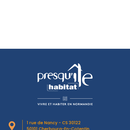
1 rue de Nancy - CS 30122
50101 Cherbourg-En-Cotentin