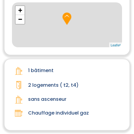
+
−
Leaflet
1 bâtiment
2 logements ( t2, t4)
sans ascenseur
Chauffage individuel gaz