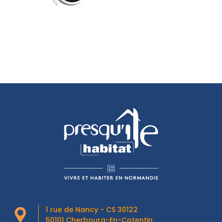
1 rue de Nancy - CS 30122
50101 Cherbourg-En-Cotentin