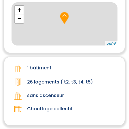
+
−
Leaflet
1 bâtiment
26 logements ( t2, t3, t4, t5)
sans ascenseur
Chauffage collectif