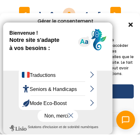
1
2
3
4
5
Gérer le consentement
aux cookies
Pour offrir les meilleures expériences, nous utilisons des
technologies telles que les cookies pour stocker et/ou accéder
aux informations des appareils. Le fait de consentir à ces
technologies nous permettra de traiter des données telles que le
comportement de navigation ou les ID uniques sur ce site. Le fait
de ne pas consentir ou de retirer son consentement peut avoir
un effet négatif sur certaines caractéristiques et fonctions.
Accepter
Refuser
Voir les préférences
Nos partenaires