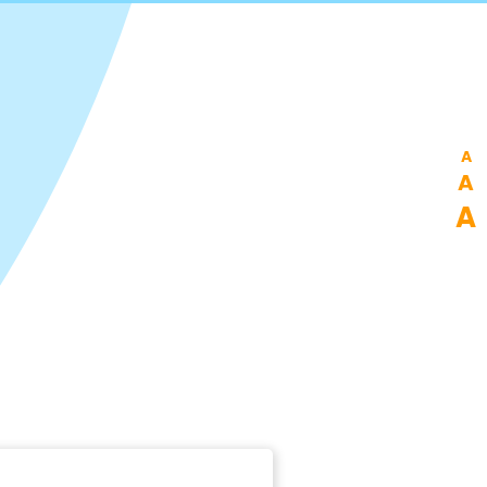
A
De
A
Res
A
Inc