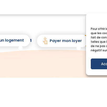
Pour offrir
que les co
fait de co
un logement
1
2
3
4
5
Payer mon loyer
telles que 
de ne pas 
négatif sur
Ac